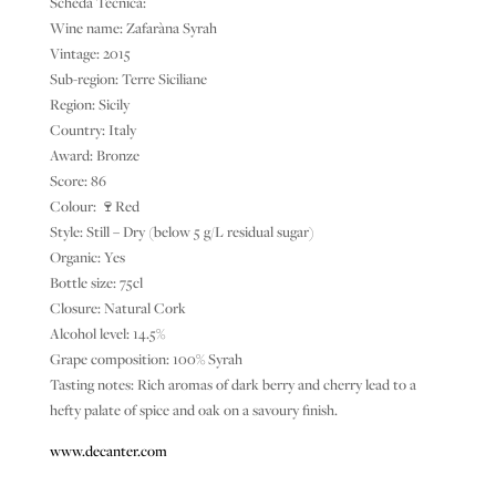
Scheda Tecnica:
Wine name: Zafaràna Syrah
Vintage: 2015
Sub-region: Terre Siciliane
Region: Sicily
Country: Italy
Award: Bronze
Score: 86
Colour:
🍷
Red
Style: Still – Dry (below 5 g/L residual sugar)
Organic: Yes
Bottle size: 75cl
Closure: Natural Cork
Alcohol level: 14.5%
Grape composition: 100% Syrah
Tasting notes: Rich aromas of dark berry and cherry lead to a
hefty palate of spice and oak on a savoury finish.
www.decanter.com