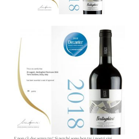
E non c’è due senza tre! Sì perché sono ben tre i nostri vini