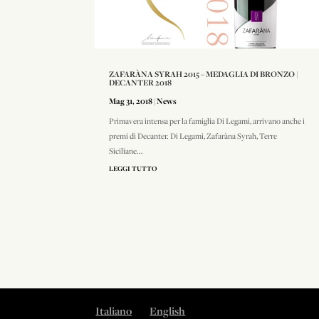
ZAFARÀNA SYRAH 2015 – MEDAGLIA DI BRONZO |
DECANTER 2018
Mag 31, 2018
|
News
Primavera intensa per la famiglia Di Legami, arrivano anche i
premi di Decanter. Di Legami, Zafaràna Syrah, Terre
Siciliane...
LEGGI TUTTO
Italiano
English