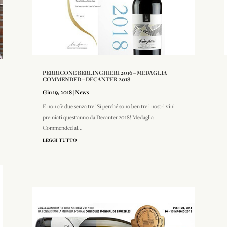
PERRICONE BERLINGHIERI 2016 – MEDAGLIA
COMMENDED – DECANTER 2018
Giu 19, 2018
|
News
E non c'è due senza tre! Sì perché sono ben tre i nostri vini
premiati quest'anno da Decanter 2018! Medaglia
Commended al...
LEGGI TUTTO