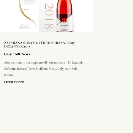
ZAFARÀNA ROSATO, TERRE SICILIANE 2017 –
DECANTER 2018
Giu 5, 2018
|
News
Ancora premi... ma sappiamo di non annoiarvi! Di Legami,
Zafaràna Rosato, Terre Siciliane, Sicily, Italy, 2017 Sub-
region:...
LEGGI TUTTO